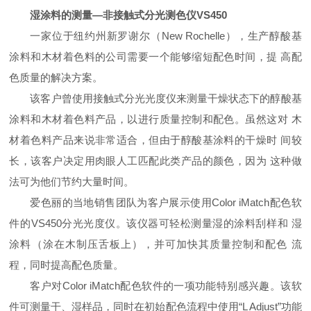
湿涂料的测量
—
非接触式分光测色仪VS450
一家位于纽约州新罗谢尔（
New Rochelle
），生产醇酸基
涂料和木材着色料的公司需要一个能够缩短配色时间，提
高配
色质量的解决方案。
该客户曾使用接触式分光光度仪来测量干燥状态下的醇酸基
涂料和木材着色料产品，以进行质量控制和配色。虽然这对
木
材着色料产品来说非常适合，但由于醇酸基涂料的干燥时
间较
长，该客户决定用肉眼人工匹配此类产品的颜色，因为
这种做
法可为他们节约大量时间。
爱色丽的当地销售团队为客户展示使用
Color iMatch
配色软
件的
VS450
分光光度仪。该仪器可轻松测量湿的涂料刮样和
湿
涂料（涂在木制压舌板上），并可加快其质量控制和配色
流
程，同时提高配色质量。
客户对
Color iMatch
配色软件的一项功能特别感兴趣。该软
件可测量干、湿样品，同时在初始配色流程中使用“
L Adjust
”功能