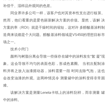
补偿干、湿样品外观间的色差。
同业界许多公司一样，该客户也对其资本性支出进行核算。
然而，他们看重的是爱色丽新解决方案的价值。显然，该解
决
方案的率（
ROI
）就是干燥时间的缩短，这对许
多醇酸基涂料制
造商来说都是个大问题。醇酸基涂料领域是
VS450
的理想目标市
场之一。
技术小窍门
颜料与树脂分离会导致一些保存在罐中的涂料发生“絮
凝”现
象。这会导致不均匀的表面色彩，形成色素圈。
当初次配制涂
料并将之放入油漆摇动器，涂料需要一段
时间去除气泡，这也
会改变油漆的外观。这两种情况令
测量罐中的涂料变得非常困
难。
该解决方案是测量
Leneta
卡纸上的涂料刮样，而非测量
罐
中的涂料。