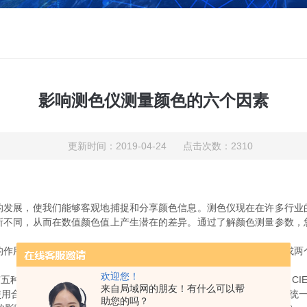
影响测色仪测量颜色的六个因素
更新时间：2019-04-24 点击次数：2310
展，使我们能够客观地捕捉和分享颜色信息。测色仪现在在许多行业
所不同，从而在数值颜色值上产生潜在的差异。通过了解颜色测量参数，
用。任何这些因素的变化都会改变颜色数据，从两个相同的样品或两
欢迎您！
使用：CIE X Y Z；CIE Yxy；CIE L * a * b *；CIE L 
来自局域网的朋友！有什么可以帮
使用合适的颜色空间并且每次使用相同的颜色空间以便在样品之间创建统
助您的吗？