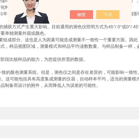
影响。测色仪可以使用许多光源，包括A（钨），F02（冷白荧光灯），
变化时，您必须使用相同类型的光源。
1年2度和1964年10度。尽管它们之间存在显着的相似性，但也有可
式产生重大影响。目前通用的测色仪照明方式为45°/ 0°或0°/ 45
否要单独测量外观或颜色。
组成部分。这也是人为因素可能造成测量不一致性一个重要方面。因此
，样品视图区域，测量模式和样品平均读数数量。与样品制备一样，
阶段比较样品的能力，为您提供所需的数据。
的颜色测量系统。但是，测色仪之间是存在差异的，可能影响一致性
差。这可能包括具有高度集成测量的仪器，自动样本平均，适当的测量模式
样品制备而设计的附件，从而降低人为误差的可能性。