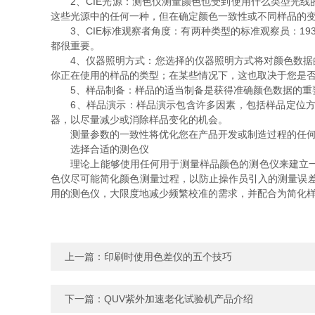
2、CIE光源：测色仪测量颜色也受到使用什么类型光线的
这些光源中的任何一种，但在确定颜色一致性或不同样品的
3、CIE标准观察者角度：有两种类型的标准观察员：193
都很重要。
4、仪器照明方式：您选择的仪器照明方式将对颜色数据的捕获方
你正在使用的样品的类型；在某些情况下，这也取决于您是
5、样品制备：样品的适当制备是获得准确颜色数据的重要
6、样品演示：样品演示包含许多因素，包括样品定位方式
器，以尽量减少或消除样品变化的机会。
测量参数的一致性将优化您在产品开发或制造过程的任何
选择合适的测色仪
理论上能够使用任何用于测量样品颜色的测色仪来建立一致
色仪尽可能简化颜色测量过程，以防止操作员引入的测量误
用的测色仪，大限度地减少频繁校准的需求，并配合为简化
上一篇：
印刷时使用色差仪的五个技巧
下一篇：
QUV紫外加速老化试验机产品介绍