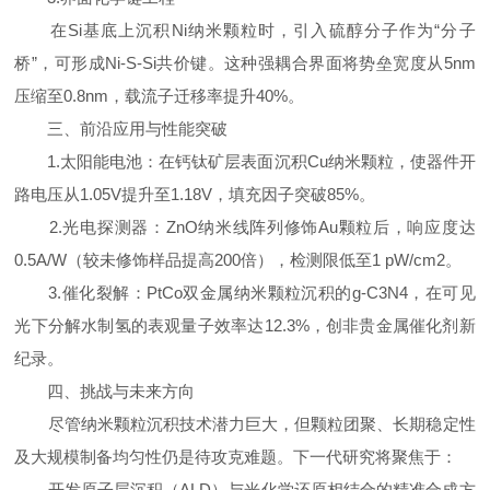
在Si基底上沉积Ni纳米颗粒时，引入硫醇分子作为“分子
桥”，可形成Ni-S-Si共价键。这种强耦合界面将势垒宽度从5nm
压缩至0.8nm，载流子迁移率提升40%。
三、前沿应用与性能突破
1.太阳能电池：在钙钛矿层表面沉积Cu纳米颗粒，使器件开
路电压从1.05V提升至1.18V，填充因子突破85%。
2.光电探测器：ZnO纳米线阵列修饰Au颗粒后，响应度达
0.5A/W（较未修饰样品提高200倍），检测限低至1 pW/cm2。
3.催化裂解：PtCo双金属纳米颗粒沉积的g-C3N4，在可见
光下分解水制氢的表观量子效率达12.3%，创非贵金属催化剂新
纪录。
四、挑战与未来方向
尽管纳米颗粒沉积技术潜力巨大，但颗粒团聚、长期稳定性
及大规模制备均匀性仍是待攻克难题。下一代研究将聚焦于：
开发原子层沉积（ALD）与光化学还原相结合的精准合成方