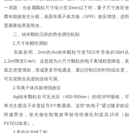
一局面：当金属颗粒尺寸缩小至10nm以下时，量子尺寸效应使
费米能级发生分裂，表面等离子体共振（SPR）效应增强，进而
显着降低界面势垒。
二、纳米颗粒沉积的势垒调控机制
1.尺寸依赖性调制
实验表明，2nm的Au纳米颗粒可使TiO2半导体的SBH从
1.2eV降至0.4eV。这是因为小尺寸颗粒的电子离域程度降低，表
面态密度增加，形成更多导电通道。通过控制沉积时间或浓度，
可实现势垒高度的连续可调。
2.等离子体共振增强效应
Ag纳米颗粒在可见光区（400-500nm）的强SPR吸收，可
将光生载流子浓度提升3个数量级。这些“热电子”通过隧穿效应
跨越势垒，使光催化制氢效率较传统催化剂提高15倍（如
Pt/TiO2体系）。
3.界面化学键工程