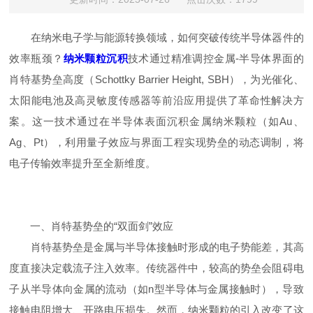
在纳米电子学与能源转换领域，如何突破传统半导体器件的
效率瓶颈？
纳米颗粒沉积
技术通过精准调控金属-半导体界面的
肖特基势垒高度（Schottky Barrier Height, SBH），为光催化、
太阳能电池及高灵敏度传感器等前沿应用提供了革命性解决方
案。这一技术通过在半导体表面沉积金属纳米颗粒（如Au、
Ag、Pt），利用量子效应与界面工程实现势垒的动态调制，将
电子传输效率提升至全新维度。
一、肖特基势垒的“双面剑”效应
肖特基势垒是金属与半导体接触时形成的电子势能差，其高
度直接决定载流子注入效率。传统器件中，较高的势垒会阻碍电
子从半导体向金属的流动（如n型半导体与金属接触时），导致
接触电阻增大、开路电压损失。然而，纳米颗粒的引入改变了这