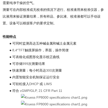
需要纯净干燥的空气。
测量可在内部校准或无校准的情况下进行。校准液用来校准仪器，参
比液用来验证测量结果，所有样品、参比液、校准液都可以手动设
置。设备可以根据客户的要求定制。
性能特点
● 可同时监测高达五种碱金属和碱土金属元素
●
8,4
“
TFT
触摸屏操作，界面，操作简便
● 可表格化或图形化显示校正曲线
● 可存储
999
次测量结果
● 快速测量：每小时高达
300
次测量
● 内置智能安全机制保证运行安全
● 可轻松接入
DHCP
或
LIMS
● 符合
cGMP/GLP, 21 CFR Part 11