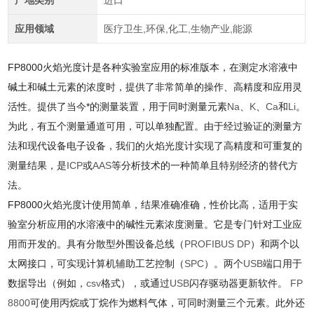
产地类别
进口
应用领域
医疗卫生,环保,化工,生物产业,能源
FP8000
火焰光度计是各种实验室应用的标准版本，在测定水溶液中
碱土和碱土元素的浓度时，提供了非常简单的操作、高精度和应用灵
活性。提供了当今*的测量装置，用于同时测量元素
Na
、
K
、
Ca
和
Li
。
为此，有五个测量通道可用，可以单独配置。由于经过验证的测量方
法和现代设备电子设备，我们的火焰光度计实现了高精度和可重复的
测量结果，是
ICP
或
AAS
等分析技术的一种简单且特别经济的替代方
法。
FP8000
火焰光度计使用简单，结果准确准确，性价比高，适用于实
验室分析应用的水溶液中的碱性元素浓度测量。它是专门针对工业应
用而开发的。具有分散型外围设备总线（
PROFIBUS DP
）和两个以
太网接口，可实现计算机辅助工艺控制（
SPC
）。两个
USB
端口用于
数据导出（例如，
csv
格式），或通过
USB
闪存驱动器更新软件。
FP
8800
可使用丙烷或丁烷作为燃料气体，可同时测量三个元素。此外还