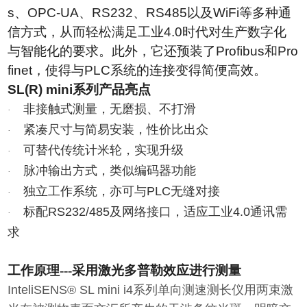
s
、
OPC-UA
、
RS232
、
RS485
以及
WiFi
等多种通
信方式，从而轻松满足工业
4.0
时代对生产数字化
与智能化的要求。此外，它还预装了
Profibus
和
Pro
finet
，使得与
PLC
系统的连接变得简便高效。
SL(R) mini
系列产品亮点
非接触式测量，无磨损、不打滑
·
紧凑尺寸与简易安装，性价比出众
·
可替代传统计米轮，实现升级
·
脉冲输出方式，类似编码器功能
·
独立工作系统，亦可与
PLC
无缝对接
·
标配
RS232/485
及网络接口，适应工业
4.0
通讯需
·
求
工作原理---
采用激光多普勒效应进行测量
InteliSENS® SL mini i4系列单向测速测长仪用两束激