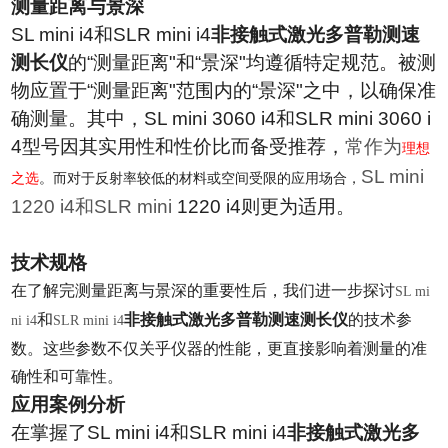
测量距离与景深
SL mini i4
和
SLR mini i4
非接触式激光多普勒测速
测长仪
的
“
测量距离
"
和
“
景深
"
均遵循特定规范。被测
物应置于
“
测量距离
"
范围内的
“
景深
"
之中，以确保准
确测量。其中，
SL mini 3060 i4
和
SLR mini 3060 i
4
型号因其实用性和性价比而备受推荐，
常作为
理想
SL mini
之选
。而对于反射率较低的材料或空间受限的应用场合，
1220 i4
和
SLR mini
1220 i4
则更为适用。
技术规格
在了解完测量距离与景深的重要性后，我们进一步探讨
SL mi
和
非接触式激光多普勒测速测长仪
的技术参
ni i4
SLR mini i4
数。这些参数不仅关乎仪器的性能，更直接影响着测量的准
确性和可靠性。
应用案例分析
在掌握了
SL mini i4
和
SLR mini i4
非接触式激光多