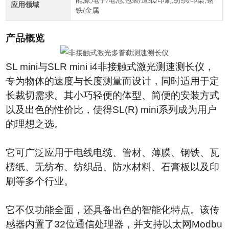
能源,电子/电池,包装/造纸/印刷,纺织/印染,钢
应用领域
铁/金属
产品概览
SL mini
与
SLR mini i4
非接触式激光测速测长仪，
专为物体的速度与长度测量而设计，同时适用于定
长裁切需求。其小巧轻便的体型、简便的安装方式
以及出色的性价比，使得
SL(R) mini
系列成为用户
的理想之选。
它可广泛应用于电线电缆、管材、薄膜、钢铁、瓦
楞纸、无纺布、纺织品、防水材料、石膏板以及印
刷等多个行业。
它不仅功能全面，还具备出色的智能化特点。该传
感器内置了
32
位通信处理器，并支持以太网
Modbu