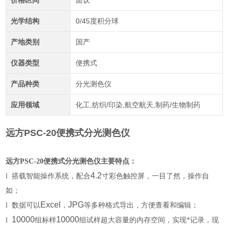
价格区间
面议
光学结构
0/45度积分球
产地类别
国产
仪器类型
便携式
产品种类
分光测色仪
应用领域
化工,纺织/印染,航空航天,制药/生物制药
远方PSC-20便携式分光测色仪
远方PSC-20便携式分光测色仪
​主要特点：
4.2
l
搭载智能操作系统，配合
寸彩色触控屏，一目了然，操作自
如；
Excel
JPG
l
数据可以
，
等多种格式导出，方便查看和编辑；
10000
10000
l
组标样
组试样超大容量的内存空间，实现*记录，现