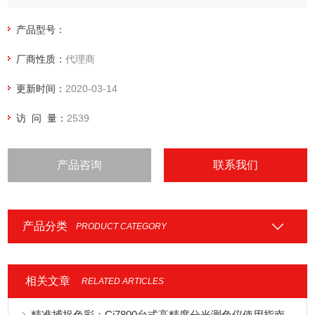
地测量，读取与分析。使用方便、测量快捷、性能稳定、测试
精准，广泛应用于涂料、纺织、交通，印刷、汽车内饰等颜色
产品型号：
的现场测量和品质控制。
厂商性质：
代理商
更新时间：
2020-03-14
访 问 量：
2539
产品咨询
联系我们
产品分类
PRODUCT CATEGORY
相关文章
RELATED ARTICLES
精准捕捉色彩：Ci7800台式高精度分光测色仪使用指南