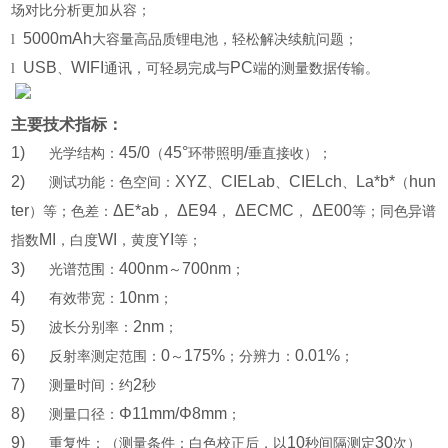
场对比分析更加从容；
5000mAh
l
大容量高品质锂电池，轻松解决续航问题；
USB
WIFI
PC
l
、
通讯，可轻易完成与
端的测量数据传输。
主要技术指标：
1)
45/0
45°
/
光学结构：
（
环带照明
垂直接收）；
2)
XYZ
CIELab
CIELch
La*b*
hun
测试功能：色空间：
、
、
、
（
ter
ΔE*ab
ΔE94
ΔECMC
ΔE00
）等；色差：
，
，
，
等；同色异谱
MI
WI
YI
指数
，白度
，黄度
等；
3)
400nm
700nm
光谱范围：
～
；
4)
10nm
有效带宽：
；
5)
2nm
波长分别率：
；
6)
0
175%
0.01%
反射率测定范围：
～
；分辨力：
；
7)
2
测量时间：约
秒
8)
Φ11mm/Φ8mm
测量口径：
；
9)
10
30
重复性：（测量条件：白色校正后，以
秒间隔测定
次）