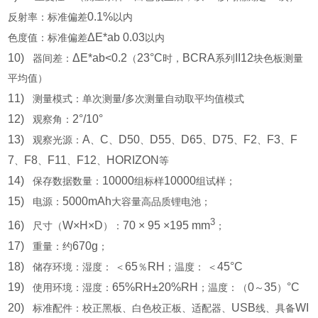
0.1%
反射率：标准偏差
以内
ΔE*ab 0.03
色度值：标准偏差
以内
10)
ΔE*ab<0.2
23°C
BCRA
II12
器间差：
（
时，
系列
块色板测量
平均值）
11)
/
测量模式：单次测量
多次测量自动取平均值模式
12)
2°/10°
观察角：
13)
A
C
D50
D55
D65
D75
F2
F3
F
观察光源：
、
、
、
、
、
、
、
、
7
F8
F11
F12
HORIZON
、
、
、
、
等
14)
10000
10000
保存数据数量：
组标样
组试样；
15)
5000mAh
电源：
大容量高品质锂电池；
3
16)
W×H×D
70 × 95 ×195 mm
尺寸（
）：
；
17)
670g
重量：约
；
18)
65
RH
45°C
储存环境：湿度：
＜
％
；温度：
＜
19)
65%RH±20%RH
0
35
°C
使用环境：湿度：
；温度：（
～
）
20)
USB
WI
标准配件：校正黑板、白色校正板、适配器、
线、具备