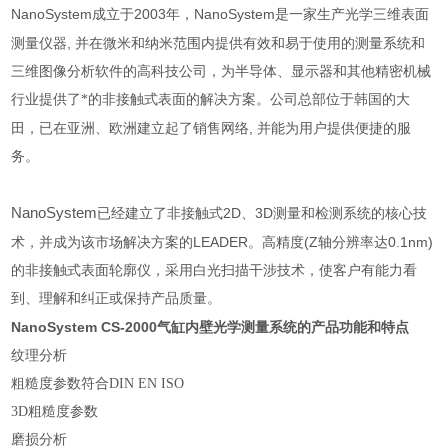
NanoSystem
2003
NanoSystem
成立于
年，
是一家生产光学三维表面
,
测量仪器
并在微米和纳米范围内提供有效和易于使用的测量系统和
三维图像分析软件的高科技公司，为半导体、显示器和其他精密机械
行业提供了*的非接触式表面的解决方案。公司总部位于韩国的大
,
田，已在亚洲、欧洲建立起了销售网络
并能为用户提供便捷的服
务。
NanoSystem
2D
3D
已经建立了非接触式
、
测量和检测系统的核心技
解决方案的LEADER。高精度(Z
0.1nm)
术，并成为该市场
轴分辨率达
的非接触式表面轮廓仪，采用白光扫描干涉技术，使客户有能力看
到、理解和纠正或保持产品质量。
NanoSystem CS-2000
气缸内壁光学测量系统
的​
产品功能和特点
纹理分析
粗糙度参数符合DIN EN ISO
3D粗糙度参数
磨损分析