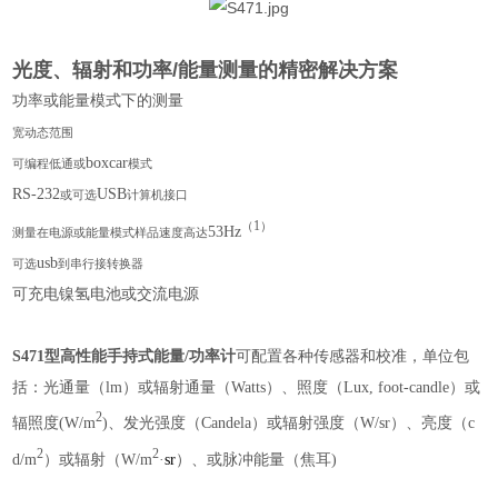
光度、辐射和功率/能量测量的精密解决方案
功率或能量模式下的测量
宽动态范围
boxcar
可编程低通或
模式
RS-232
USB
或可选
计算机接口
（
1
）
53Hz
测量在电源或能量模式样品速度高达
usb
可选
到串行接转换器
可充电镍氢电池或交流电源
S471型高性能手持式能量/功率计
可配置各种传感器和校准，单位包
括：光通量（lm）或辐射通量（Watts）、照度（Lux, foot-candle）或
2
辐照度(W/m
)、发光强度（Candela）或辐射强度（W/sr）、亮度（c
2
2
d/m
）或辐射（W/m
·
sr
）、或脉冲能量（焦耳)