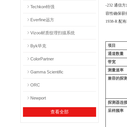
-232 通
Techkon特强
容性确保获
Everfine远方
1938-R
Vizoo材质纹理扫描系统
项目
Byk毕克
通道数量
ColorPartner
带宽
测量速率
Gamma Scientific
兼容的探
ORC
Newport
探测器连
采样频率
查看全部