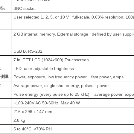
接头
BNC socket
User selected 1, 2, 5, or 10 V full-scale, 0.03% resolution, 1
2 GB internal memory, External storage defined by user suppl
口
USB B, RS-232
7 in. TFT LCD (1024x600) Touchscreen
光
LED, user adjustable brightness
管测量
Power, exposure, low frequency power, fast power, amps
量
Average power, single shot energy, pulsed power
Pulse energy (every pulse up to 25 kHz), average power, exp
~100-240V AC 50-60Hz, Max 40 W
216 x 296 x 147 mm
2.8 kg
5 to 40°C, <70% RH