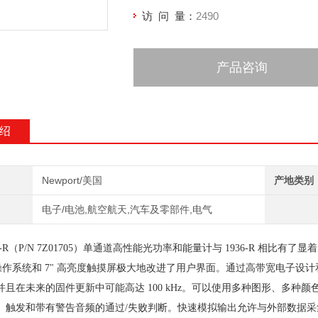
访 问 量：
2490
产品咨询
绍
Newport/美国
产地类别
电子/电池,航空航天,汽车及零部件,电气
38-R（P/N 7Z01705）单通道高性能光功率和能量计与 1936-R 相比
d 的操作系统和 7" 高亮度触摸屏极大地改进了用户界面。通过高带宽电子设计
并且在未来的固件更新中可能高达 100 kHz。可以使用多种图形、多
、触发和带有警告音频的通过/失败判断。快速模拟输出允许与外部数据采集设