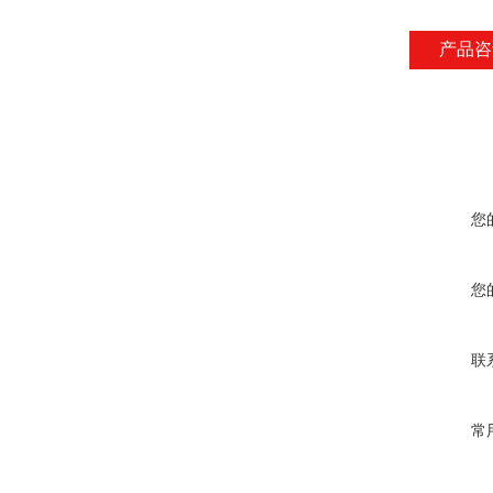
产品咨
您
您
联
常