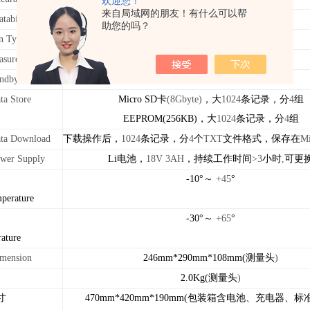
欢迎您！
来自局域网的朋友！有什么可以帮
tability
+0.01
助您的吗？
n Type
3.5
"
TFT LCD
触摸屏
asurement Time
10
秒
(
每次测量进行两次数据采集
)
andby Time
90
秒
ta Store
Micro SD
卡
(8Gbyte)
，大
1024
条记录，分
4
组
EEPROM(256KB)
，大
1024
条记录，分
4
组
ta Download
下载操作后，
1024
条记录，分
4
个
TXT
文件格式，保存在
Mi
wer Supply
Li
电池，
18V 3AH
，持续工作时间
>3
小时
,
可更
-10
°～
+45
°
perature
-30
°～
+65
°
ature
mension
246mm*290mm*108mm(
测量头
)
2.0Kg(
测量头
)
寸
470mm*420mm*190mm(
包装箱含电池、充电器、标