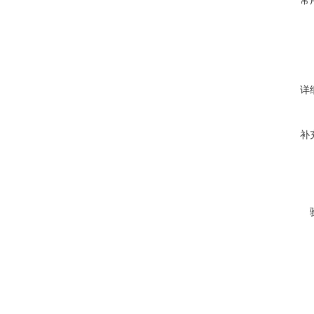
常
详
补