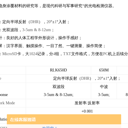
隐身涂覆材料的研究等，是现代科研与军事研究
*
的光电检测仪器。
：定向半球反射（
DHR
），
20
°±
1
°入射；
：光双波段，
3-5um & 8-12um
；
计：良好的人体工程学外形设计，操作手感好；
屏：汉字界面、触摸操作、一目了然、一键测量、操作简便；
：
MicroSD
卡，大
1024
记录，分
4
组，
TXT
文件格式，方便在
PC
机上后续分
RLK650D
650M
e
定向半球反射（
DHR
），
20
°±
1
°入射；
双波段
中波
ponse
3-5um & 8-12um;
3-5um;
8
rk Mode
发射率
/
反射率
+0.001
lution
curacy
+0.01