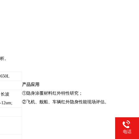
析。
650L
产品应用
①隐身涂覆材料红外特性研究；
长波
②飞机、舰船、车辆红外隐身性能现场评估。
-12um;
电话