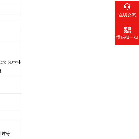
在线交流
微信扫一扫
cro SD
卡中
换
准片等
)