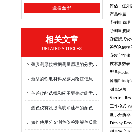
评估，红外
查看全部
产品特点
①测量原理
②测量波段
相关文章
③便携式设
④彩色触摸
RELATED ARTICLES
⑤数字存储
技术参数表
薄膜测厚仪根据测量原理的分类有哪些
型号
Model
新型的铁电材料家族为改进信息和能量存储成为可能
原理
Principl
测量波段
色差仪的选择和应用要先对此类仪器设备有一定的认识
Spectral Res
工作模式
Wo
测色仪有效提高胶印油墨的颜色质量和性能
显示分辨率
如何使用分光测色仪检测颜色质量
Display Reso
测量精度
Ac