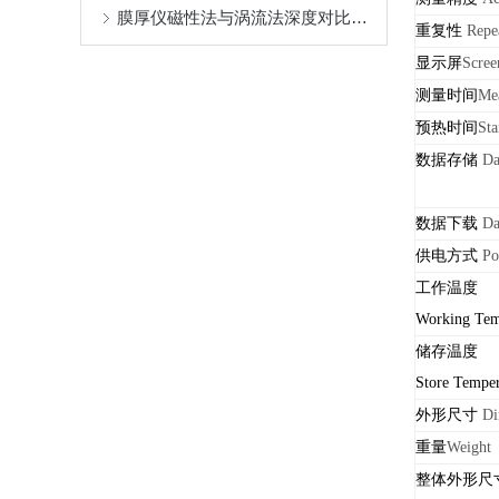
膜厚仪磁性法与涡流法深度对比：基于基材特性的测量模式优选指南
重复性
Repea
显示屏
Scree
测量时间
Me
预热时间
St
数据存储
Da
数据下载
Da
供电方式
Po
工作温度
Working Tem
储存温度
Store Temper
外形尺寸
Di
重量
Weight
整体外形尺