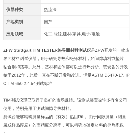
仪器种类
热流法
产地类别
国产
应用领域
化工,能源,建材/家具,电子/电池
ZFW Stuttgart TIM TESTER热界面材料测试仪
是
ZFW
开发的一款热
界面材料测试仪器，用于研究导热和绝缘材料，如间隙填料或垫片、
粘合剂和箔等。此外，基材和固体都可以进行热分析。该设备的开发
始于
2012
年，此后一直在不断开发和改进。满足ASTM D5470-17, IP
C-TM-650 2.4.54测试标准
TIM
测试仪现已取得了良好的市场反馈。该测试装置被许多有名公司
使用，特别是用于测试间隙导热材料。
测试台能够精确测量样品的（有效）热阻
Rth
。由于间隙测量（测量
层或样品厚度）的高精度分辨率，可以精确地确定材料的导热系数