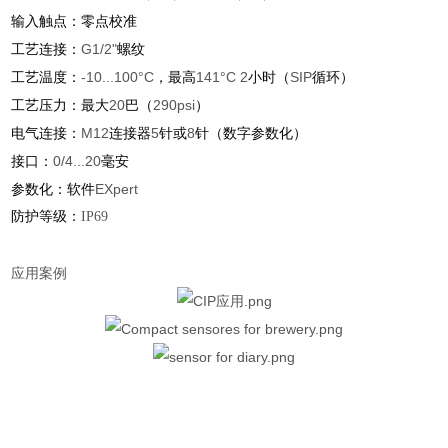
输入触点：零点校准
工艺连接：
G1/2"
螺纹
工艺温度：
-10...100°C
，最高
141°C 2
小时（
SIP
循环）
工艺压力：最大
20
巴（
290psi
）
电气连接：
M12
连接器
5
针或
8
针（数字参数化）
接口：
0/4...20
毫安
参数化：软件
EXpert
防护等级：
IP69
应用案例