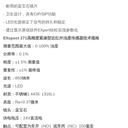
-
耐用的蓝宝石镜片
-
卫生设计，具有
CIP/SIP
功能
- LED
光源保证了信号的持久和稳定
-
通过显示屏或软件
EXpert
轻松实现参数化
EXspect 271高精度紧凑型近红外浊度传感器
技术规格
测量范围最大值：
0-100%
浊度
分辨率：
0.1%
精度：
±1.5%
测量值
重复性：
≤1%
最终值
波长：
850
纳米
光源：
LED
材质：不锈钢
1.4435
（
316L
）
表面：
Ra<0.37
微米
镜头：蓝宝石
供电电压：
24V
直流电
触点：可配置为常开（
NO
）或常闭（
NC
）
150
毫安