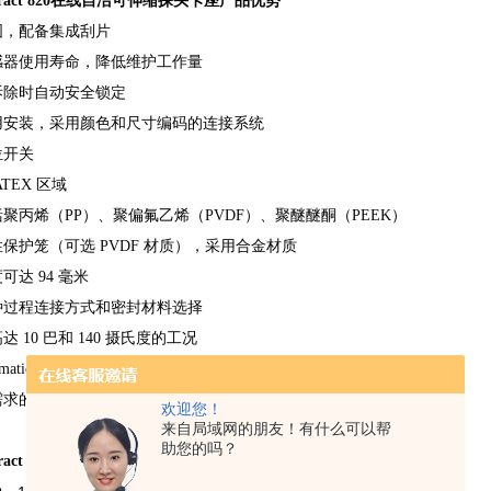
xtract 820在线自洁可伸缩探头卡座
产品优势
固，配备集成刮片
感器使用寿命，降低维护工作量
拆除时自动安全锁定
用安装，采用颜色和尺寸编码的连接系统
位开关
TEX
区域
括聚丙烯（
PP
）、聚偏氟乙烯（
PVDF
）、聚醚醚酮（
PEEK
）
性保护笼（可选
PVDF
材质），采用合金材质
度可达
94
毫米
种过程连接方式和密封材料选择
高达
10
巴和
140
摄氏度的工况
atic 470
电液控制单元自动化集成
需求的驱动单元
欢迎您！
来自局域网的朋友！有什么可以帮
助您的吗？
xtract 820在线自洁可伸缩探头卡座技术规格