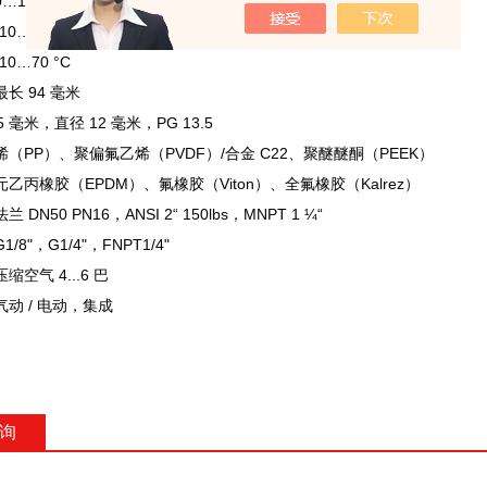
0…10
巴
-10…140 °C
-10…70 °C
最长
94
毫米
5
毫米，直径
12
毫米，
PG 13.5
烯（
PP
）、聚偏氟乙烯（
PVDF
）
/
合金
C22
、聚醚醚酮（
PEEK
）
元乙丙橡胶（
EPDM
）、氟橡胶（
Viton
）、全氟橡胶（
Kalrez
）
法兰
DN50 PN16
，
ANSI 2“ 150lbs
，
MNPT 1 ¼“
G1/8"
，
G1/4"
，
FNPT1/4"
压缩空气
4...6
巴
气动
/
电动，集成
询