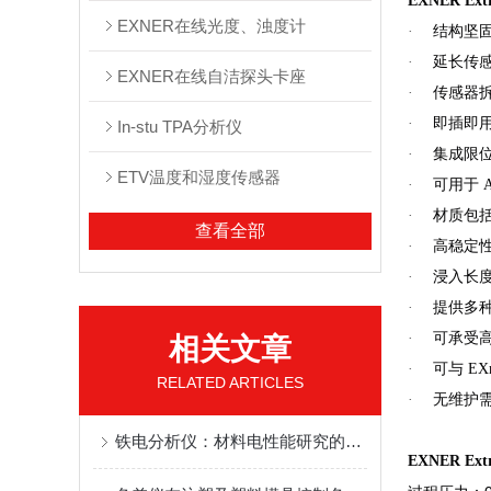
EXNER E
EXNER在线光度、浊度计
·
结构坚
·
延长传
EXNER在线自洁探头卡座
·
传感器
·
即插即
In-stu TPA分析仪
·
集成限
ETV温度和湿度传感器
·
可用于
A
·
材质包
查看全部
·
高稳定
·
浸入长
·
提供多
·
可承受
相关文章
·
可与
EXm
RELATED ARTICLES
·
无维护
铁电分析仪：材料电性能研究的得力助手
EXNER E