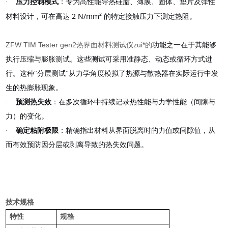
：专为高性能导热硅脂、薄膜、固体、垫片及弹性
·
压力控制模式
2 N/mm²
材料设计，可在高达
的特定接触压力下测定热阻。
ZFW TIM Tester gen2热界面材料测试仪zui*的
功能之一在于其能够
执行压缩与膨胀测试。这些测试可采用准静态、动态或循环方式进
行。这种
“
分层测试
"
从力学角度模拟了热源与散热器在实际运行中发
生的热膨胀现象。
·
预测热失效
：在多次循环中持续记录热性能与力学性能（间隙与
力）的变化。
·
确定粘附极限
：精确指出材料从界面脱离时的力值或间隙值，从
而有效预防因分层或剥离导致的热失效问题。
技术规格
特性
规格