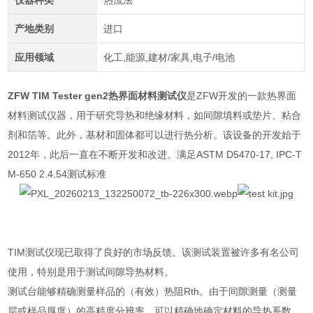
仪器种类
热流法
产地类别
进口
应用领域
化工,能源,建材/家具,电子/电池
ZFW TIM Tester gen2热界面材料测试仪
是
ZFW
开发的一款热界面
材料测试仪器，用于研究导热和绝缘材料，如间隙填料或垫片、粘合
剂和箔等。此外，基材和固体都可以进行热分析。该设备的开发始于
2012
年，此后一直在不断开发和改进。满足ASTM D5470-17, IPC-T
M-650 2.4.54测试标准
TIM
测试仪现已取得了良好的市场反馈。该测试装置被许多有名公司
使用，特别是用于测试间隙导热材料。
测试台能够精确测量样品的（有效）热阻
Rth
。由于间隙测量（测量
层或样品厚度）的高精度分辨率，可以精确地确定材料的导热系数