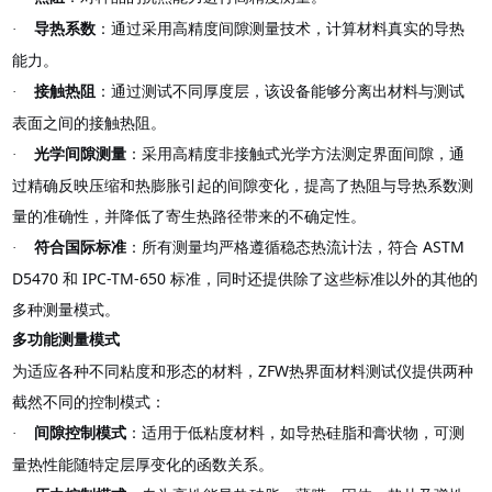
：通过采用高精度间隙测量技术，计算材料真实的导热
·
导热系数
能力。
：通过测试不同厚度层，该设备能够分离出材料与测试
·
接触热阻
表面之间的接触热阻。
：采用高精度非接触式光学方法测定界面间隙，通
·
光学间隙测量
过精确反映压缩和热膨胀引起的间隙变化，提高了热阻与导热系数测
量的准确性，并降低了寄生热路径带来的不确定性。
ASTM
：所有测量均严格遵循稳态热流计法，符合
·
符合国际标准
D5470
IPC-TM-650
和
标准，同时还提供除了这些标准以外的其他的
多种测量模式。
多功能测量模式
ZFW
为适应各种不同粘度和形态的材料，
热界面材料测试仪提供两种
截然不同的控制模式：
：适用于低粘度材料，如导热硅脂和膏状物，可测
·
间隙控制模式
量热性能随特定层厚变化的函数关系。