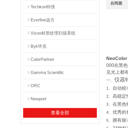
台间差
Techkon特强
Everfine远方
Vizoo材质纹理扫描系统
Byk毕克
NeoColor
ColorPartner
000
在黑色
见光上都
Gamma Scientific
仪器
一、
ORC
自动校
1、
高稳定
2、
Newport
在黑色
3、
优秀的
4、
查看全部
拥有脉
5、