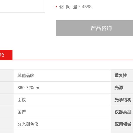
访 问 量：
4588
产品咨询
绍
其他品牌
重复性
360-720nm
光源
面议
光学结构
国产
仪器类型
分光测色仪
应用领域