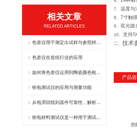
24
种标
6、
温度与
7、
相关文章
7
寸触
8、
双光路
RELATED ARTICLES
9、
支持
S
10、
色差仪用于测定出试样与参照样的颜色差异
技术
二、
色差仪在造纸行业的应用
如何将色差仪运用到陶瓷颜色检测中
产品咨
铁电测试仪的应用与测量功能
从电滞回线到器件可靠性，解析Radiant铁电测试系统在功能材料研发中的核心价值
铁电材料测试仪是一种用于测试铁电性能的专用仪器
您