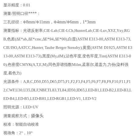
显示精度：
0.01
测量
/
照明口径
****
：
三孔径径
：Φ
8mm/
Φ
11mm
，Φ
4mm/
Φ
6mm
，
1*3mm
测量指标：
光谱反射率
,CIE-Lab,CIE-LCh,HunterLab,CIE-Luv,XYZ,Yxy,RG
B,
色差
(
Δ
E*ab,
Δ
E*cmc,
Δ
E*94,
Δ
E*00),
白度
(ASTM E313-00,ASTM E313-73,
CIE/ISO,AATCC,Hunter, Taube Berger Stensby),
黄度
(ASTM
D1925,ASTM E3
13-00,ASTM E313-73),
黑度
(My,dM),
沾色牢度
,
变色牢度
,Tint(ASTM E313-0
0),
色密度
CMYK(A,T,E,M),
同色异谱指数
Milm,
孟塞尔
,
遮盖力
,
力份
(
染料强
度
,
着色力
)
光源条件：
A,B,C,D50,D55,D65,D75,F1,F2,F3,F4,F5,F6,F7,F8,F9,F10,F11,F1
2,CWF,U30,U35,DLF,NBF,TL83,TL84,ID50,ID65,LED-B1,LED-B2
,
LED-B3,L
ED-B4,LED-B5,LED-BH1,LED-RGB1,LED-V1, LED-V
2
照明光源：
LED+UV
摄像头
测量观察方式：
校准：
智能自动校准
视场角：
2
°，
10
°