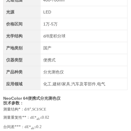
光谱范围
400-700nm
光源
LED
价格区间
1万-5万
光学结构
d/8度积分球
产地类别
国产
仪器类型
便携式
产品种类
分光测色仪
应用领域
化工,建材/家具,汽车及零部件,电气
NeoColor 64便携式分光测色仪
技术参数：
测量结构
*
：
d
/8
°
,SCI/SCE
测量重复性
**
：
dE*
≤
0.02
ab
台间差
***
：
dE*
≤
0.2
ab