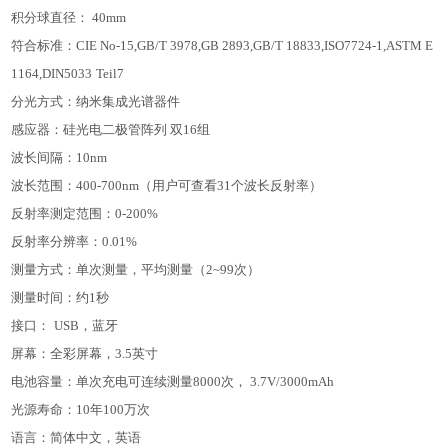
积分球直径：
40mm
符合标准：
CIE No-15,GB/T 3978,GB 2893,GB/T 18833,ISO7724-1,ASTM E
1164,DIN5033
Teil7
分光方式：
纳米集成光谱器件
感应器：
硅光电二极管阵列 双
16
组
波长间隔：
10nm
波长范围：
400-700nm
（用户可查看
31
个波长反射率）
反射率测定范围：
0-200%
反射率分辨率：
0.01%
测量方式：
单次测量，平均测量（
2~99
次）
测量时间：
约
1
秒
接口：
USB
，蓝牙
屏幕：
全彩屏幕，
3.5
英寸
电池容量：
单次充电可连续测量
8000
次，
3.7V/3000mAh
光源寿命：
10
年
100
万次
语言：
简体中文，英语