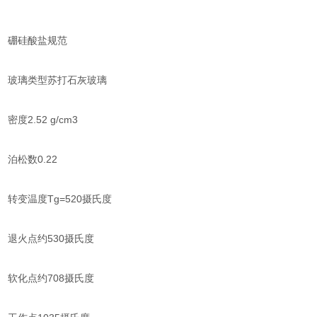
硼硅酸盐规范
玻璃类型苏打石灰玻璃
密度2.52 g/cm3
泊松数0.22
转变温度Tg=520摄氏度
退火点约530摄氏度
软化点约708摄氏度