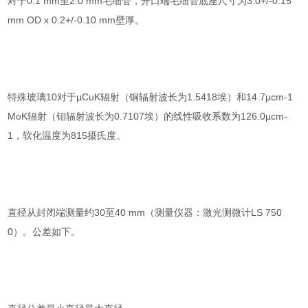
对于0.1 mm至2.0 mm毛细管，开口端毛细管底座尺寸为3.0+/-0.15
mm OD x 0.2+/-0.10 mm壁厚。
特殊玻璃10对于µCuK辐射（铜辐射波长为1.5418埃）和14.7µcm-1
MoK辐射（钼辐射波长为0.7107埃）的线性吸收系数为126.0µcm-
1，软化温度为815摄氏度。
直径从封闭端测量约30至40 mm（测量仪器：激光测微计LS 750
0）。公差如下。