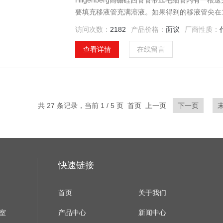
Hilgenberg高硼硅四管管带丝毛细管内有
要填充移液管充满溶液。如果得到的移液管尖在1
玻璃中的灯丝不仅为微管的快速填充提供了毛细
访问次数：
2182
产品价格：
面议
厂商性质：
率。
查看详情
在线留言
共 27 条记录，当前 1 / 5 页 首页 上一页
下一页
快速链接
首页
关于我们
室
产品中心
新闻中心