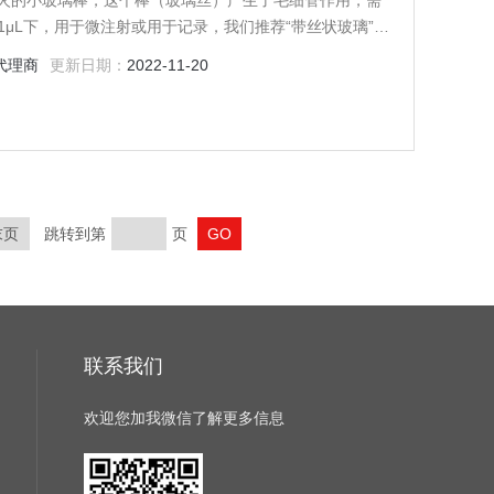
一根退火的小玻璃棒，这个棒（玻璃丝）产生了毛细管作用，需
μL下，用于微注射或用于记录，我们推荐“带丝状玻璃”。
管作用，还有助于减少将溶液引入移液管时气泡的发生
代理商
更新日期：
2022-11-20
末页
跳转到第
页
联系我们
欢迎您加我微信了解更多信息