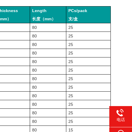
Thickness
Length
PCs/pack
mm
）
长
度（
mm
）
支/盒
80
25
80
25
80
25
80
25
80
25
80
25
80
25
80
25
80
25
80
25
80
25
电话
80
25
80
15