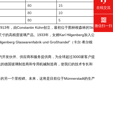
80
15
在线交流
80
10
80
5
微信扫一扫
1913
Constantin Kühn
Stü
年，由
创立，最初位于图林根森林的
1933
Karl Hilgenberg
尺寸的高精度玻璃产品。
年，女婿
加入公
Hilgenberg Glaswarenfabrik und Großhandel"
·
（卡尔
希尔根
3000
的开发伙伴、供应商和服务提供商，为全球超过
家客户提
统的德国玻璃制造商和专用机械制造商，使我们的技术专长和
Münnerstadt
司的另一个里程碑。未来，这将是目前位于
的生产