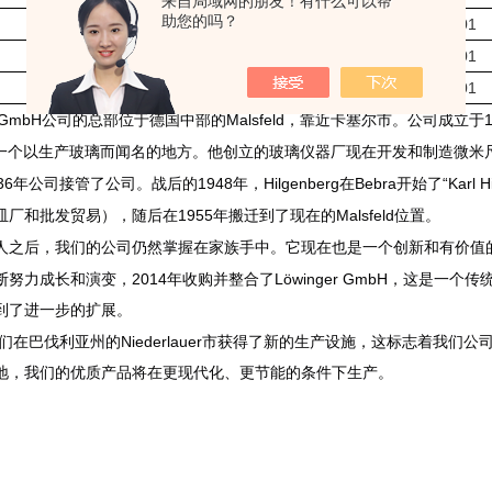
来自局域网的朋友！有什么可以帮
助您的吗？
borosilicate glass 3.3
3.0
0.01
borosilicate glass 3.3
3.5
0.01
borosilicate glass 3.3
4.0
0.01
 GmbH
Malsfeld
公司的总部位于德国中部的
，靠近卡塞尔市。公司成立于
一个以生产玻璃而闻名的地方。他创立的玻璃仪器厂现在开发和制造微米
36
1948
Hilgenberg
Bebra
“Karl 
年公司接管了公司。战后的
年，
在
开始了
1955
Malsfeld
皿厂和批发贸易），随后在
年搬迁到了现在的
位置。
人之后，我们的公司仍然掌握在家族手中。它现在也是一个创新和有价值
2014
Löwinger GmbH
断努力成长和演变，
年收购并整合了
，这是一个传
到了进一步的扩展。
Niederlauer
们在巴伐利亚州的
市获得了新的生产设施，这标志着我们公
地，我们的优质产品将在更现代化、更节能的条件下生产。