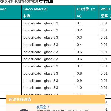
g XRD分析毛细管4007610
技术规格
Code
Glass Material
OD
外
径
（
m
Wall 
材
质
m
）
壁厚（
borosilicate glass 3.3
0.1
0.01
borosilicate glass 3.3
0.2
0.01
borosilicate glass 3.3
0.3
0.01
borosilicate glass 3.3
0.4
0.01
borosilicate glass 3.3
0.5
0.01
borosilicate glass 3.3
0.6
0.01
borosilicate glass 3.3
0.7
0.01
borosilicate glass 3.3
0.8
0.01
borosilicate glass 3.3
0.9
0.01
borosilicate glass 3.3
1.0
0.01
borosilicate glass 3.3
1.5
0.01
borosilicate glass 3.3
2.0
0.01
欢迎您！
borosilicate glass 3.3
2.5
0.01