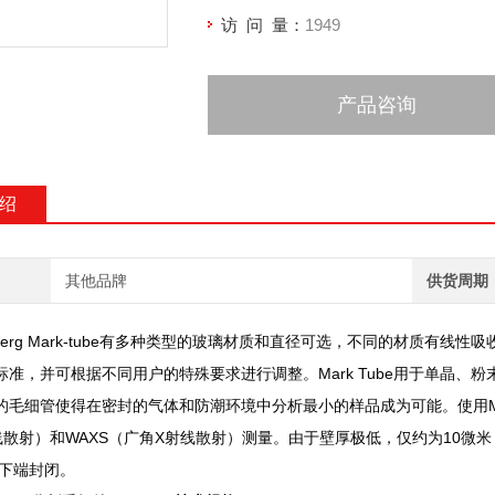
访 问 量：
1949
产品咨询
绍
其他品牌
供货周期
berg Mark-tube
有多种类型的玻璃材质和直径可选，不同的材质有线性吸
Mark Tube
标准，并可根据不同用户的特殊要求进行调整。
用于单晶、粉
的毛细管使得在密封的气体和防潮环境中分析最小的样品成为可能。使用
WAXS
X
10
线散射）和
（广角
射线散射）测量。由于壁厚极低，仅约为
微米
下端封闭。