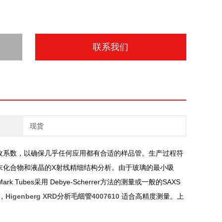
联系我们
现货
收系数，以确保几乎任何应用都有合适的样品管。生产过程符
X
末化合物和液晶的
射线精细结构分析。由于玻璃的最小吸
Mark Tubes
Debye-Scherrer
SAXS
采用
方法的测量或一般的
Higenberg XRD分析毛细管4007610
，
适合高精度测量。上