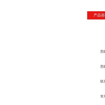
产品咨
您
您
联
常