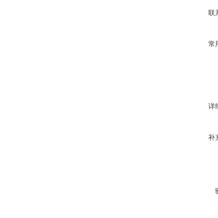
联
常
详
补