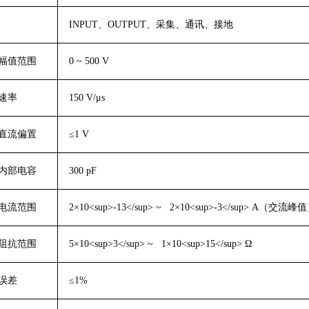
INPUT
、
OUTPUT
、采集、通讯、接地
幅值范围
0 ~ 500 V
速率
150 V/μs
直流偏置
≤1 V
内部电容
300 pF
电流范围
2×10<sup>-13</sup> ~ 2×10<sup>-3</sup> A
（交流峰值
阻抗范围
5×10<sup>3</sup> ~ 1×10<sup>15</sup> Ω
误差
≤1%