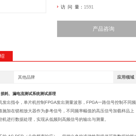
访 问 量：
1591
产品咨询
绍
其他品牌
应用领域
、损耗、漏电流测试系统
测试原理
机发出指令，单片机控制
FPGA
发出测量波形，
FPGA
一路信号控制不同频
路施加在锁相放大器作为参考信号，不同频率幅值的高压信号加载样品上
控机进行数据处理，实现从低频到高频信号的输出与测量。