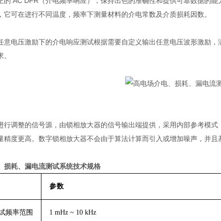
正的
AC DFR
（介电频率响应），保持出色的准确性和提供可靠数据的能
，它可在进行不同温度，频率下测量材料的介电常数及介质损耗因数。
任意电压激励下的介电响应测试根据需要自定义输出任意电压波形激励，
求。
进行调整的信号源，由锁相放大器的信号输出端提供，采用内部参考模式
量精度更高。数字锁相放大器不会由于算法计算而引入或增加噪声，并且
、损耗、漏电流测试系统
技术规格
参数
试频率范围
1 mHz ~ 10 kHz