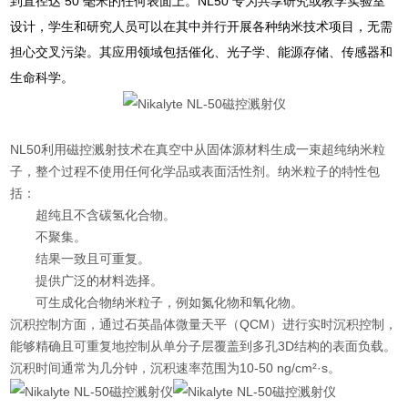
50
NL50
到直径达
毫米的任何表面上。
专为共享研究或教学实验室
设计，学生和研究人员可以在其中并行开展各种纳米技术项目，无需
担心交叉污染。其应用领域包括催化、光子学、能源存储、传感器和
生命科学。
NL50利用磁控溅射技术在真空中从固体源材料生成一束超纯纳米粒
子，整个过程不使用任何化学品或表面活性剂
。纳米粒子的特性包
括：
超纯且不含碳氢化合物
。
不聚集
。
结果一致且可重复
。
提供广泛的材料选择
。
可生成化合物纳米粒子，例如氮化物和氧化物
。
沉积控制方面，通过石英晶体微量天平（QCM）进行实时沉积控制，
能够精确且可重复地控制从单分子层覆盖到多孔3D结构的表面负载。
沉积时间通常为几分钟，沉积速率范围为10-50 ng/cm²·s
。