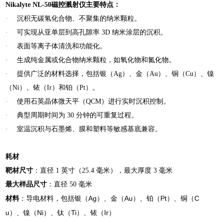
Nikalyte NL-50磁控溅射仪
主要特点：
·
沉积无碳氢化合物、不聚集的纳米颗粒。
·
可实现从亚单层到高孔隙率
3D
纳米涂层的沉积。
·
表面等离子体清洗和功能化。
·
生成纯金属或化合物纳米颗粒，如氧化物和氮化物。
·
提供广泛的材料选择，包括银（
Ag
）、金（
Au
）、铜（
Cu
）、镍
（
Ni
）、铱（
Ir
）和铂（
Pt
）。
·
使用石英晶体微天平（
QCM
）进行实时沉积控制。
·
典型周期时间为
30
分钟的可重复过程。
·
室温沉积与石墨烯、膜和塑料等敏感基底兼容。
耗材
靶材尺寸
：直径
1
英寸（
25.4
毫米），最大厚度
3
毫米
最大样品尺寸
：直径
50
毫米
Ag
Au
Pt
C
材料
：导电材料，包括银（
）、金（
）、铂（
）、铜（
u
Ni
Ti
Ir
）、镍（
）、钛（
）、铱（
）