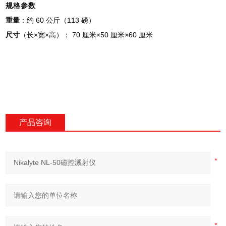
规格参数
60
113
重量
：约
公斤（
磅）
×
×
70
×50
×60
尺寸
（长
宽
高）：
厘米
厘米
厘米
产品咨询