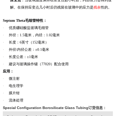
应变点
：当玻璃温度保持在应变点数小时后，内部应力会得到缓
解。在保持应变点几小时后仍残留在玻璃中的应力是
残余
性的。
Septum Theta毛细管特性：
·
优质硼硅酸盐玻璃毛细管
·
外径：
1.5
毫米，内径：
1.02
毫米
·
长度：
6
英寸（
152
毫米）
·
外径
/
内径公差：
±0.1
毫米
·
长度公差：
±1
毫米
·
建议与玻璃操作镊（
77020
）配合使用
应用：
·
微注射
·
电生理学
·
膜片钳
·
流体处理
Special Configuration Borosilicate Glass Tubing订货信息：