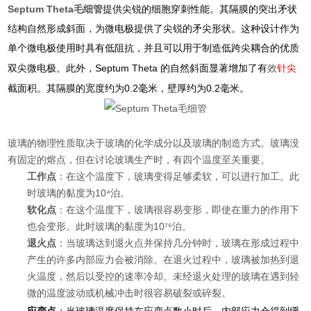
Septum Theta毛细管
提供尖锐的细胞穿刺性能。其隔膜的突出矛状
结构自然形成斜面，为微电极提供了尖锐的矛尖形状。这种设计作为
单个微电极使用时具有低阻抗，并且可以用于制造低跨尖耦合的优质
Septum Theta
双尖微电极。此外，
的自然斜面显著增加了有
效
针尖
0.2
0.2
截面积。其隔膜的宽度约为
毫米，壁厚约为
毫米。
玻璃的物理性质取决于玻璃的化学成分以及玻璃的制造方式。玻璃没
有固定的熔点，但在讨论玻璃生产时，有四个温度至关重要。
工作点
：在这个温度下，玻璃变得足够柔软，可以进行加工。此
时玻璃的黏度为10⁴泊。
软化点
：在这个温度下，玻璃很容易变形，即使在重力的作用下
也会变形。此时玻璃的黏度为10⁷⁶泊。
退火点
：当玻璃达到退火点并保持几分钟时，玻璃在形成过程中
产生的许多内部应力会被消除。在退火过程中，玻璃被加热到退
火温度，然后以受控的速率冷却。未经退火处理的玻璃在遇到轻
微的温度波动或机械冲击时很容易破裂或碎裂。