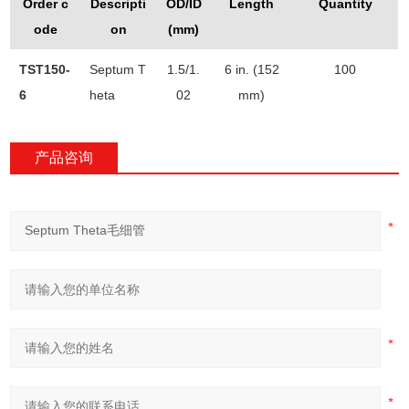
Order c
Descripti
OD/ID
Length
Quantity
ode
on
(mm)
TST150-
Septum T
1.5/1.
6 in. (152
100
6
heta
02
mm)
产品咨询