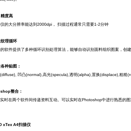
，精度高
2000dpi
1-2
描仪的大分辨率能达到
，
扫描过程通常只需要
分钟
建纹理循环
备的软件提供了多种循环识别处理算法，能够自动识别面料组织图案，创
建各种贴图：
(diffuse),
(normal),
(specula),
(alpha),
(displace),
(
凹凸
高光
透明
置换
粗糙
oshop
整合：
Photoshop
实时在两个软件间传递资料互动。可以实时在
中进行熟悉的图
3D xTex A4扫描仪