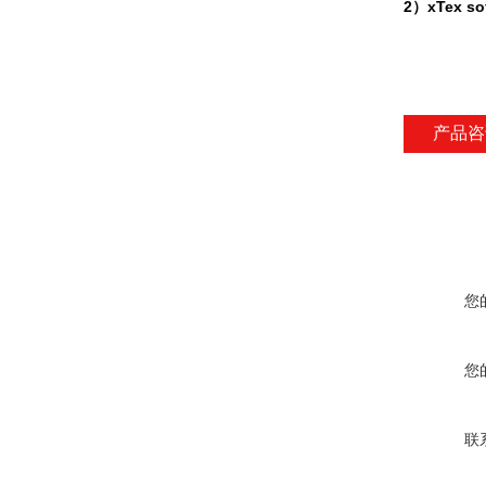
2）xTex so
产品咨
您
您
联