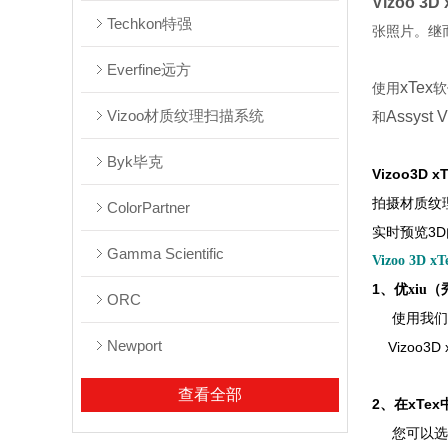
Vizoo 3
Techkon特强
张照片。继
Everfine远方
xTex
使用
软
Vizoo材质纹理扫描系统
Assyst V
和
Byk毕克
Vizoo3D 
拍摄材质纹
ColorPartner
3D
实时预览
Gamma Scientific
Vizoo 3D
1
、优xiu
ORC
使用我们
Newport
Vizoo3D 
查看全部
2
xTex
、在
您可以选