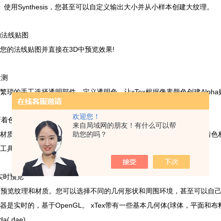
Synthesis
。使用
，您甚至可以自定义输出大小并从小样本创建大纹理。
的法线贴图
3D
!
您的法线贴图并直接在
中预览效果
检测
xTex
Alpha
繁琐的手工选择透明部件。定义透明色，让
根据像素颜色创建
欢迎您！
新着色
来自局域网的朋友！有什么可以帮
助您的吗？
?
-
xTex
材质的不同颜色变化
无需单独扫描
使用
，您可以轻松地重新着色
工具会自动检测图像中的颜色。
实时预览
中预览纹理和材质。您可以选择不同的几何形状和周围环境，甚至可以自
OpenGL
xTex
(
器是实时的，基于
。
带有一些基本几何体
球体，平面和布
da(.dae)
。