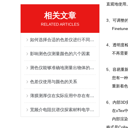
直观地使用
相关文章
3
、可调整
RELATED ARTICLES
Finetune
如何选择合适的色差仪进行不同材料的测色要有更好的把握
4
、透明度
影响测色仪测量颜色的六个因素
不再需要
测色仪能够准确地测量出物体的颜色参数
5
、容易重
您有一种
色差仪使用与颜色的关系
重新着色
薄膜测厚仪在实际应用中存在有什么意义
6
3D
、内部
宽频介电阻抗谱仪探索材料电学特性的“超级显微镜“
xTex
在
内部渲染
Colla
格式是