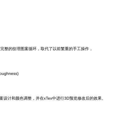
建完整的纹理图案循环，取代了以前繁重的手工操作，
roughness)
xTex
3D
案设计和颜色调整，并在
中进行
预览修改后的效果。