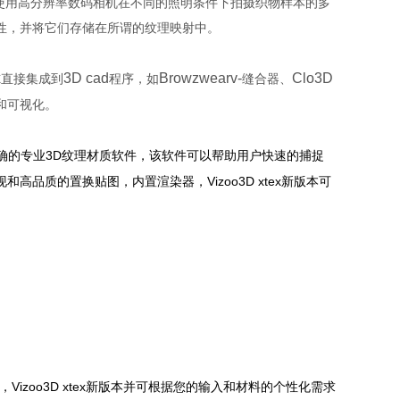
使用高分辨率数码相机在不同的照明条件下拍摄织物样本的多
性，并将它们存储在所谓的纹理映射中。
x
3D cad
Browzwearv-
Clo3D
直接集成到
程序，如
缝合器、
和可视化。
3D
确的专业
纹理材质软件，该软件可以帮助用户快速的捕捉
Vizoo3D xtex新版本
现和高品质的置换贴图，内置渲染器，
可
Vizoo3D xtex新
，
版本并可根据您的输入和材料的个性化需求