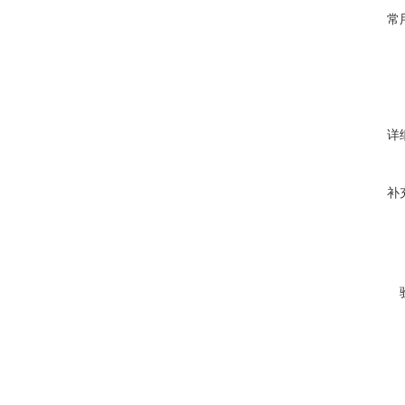
常
详
补