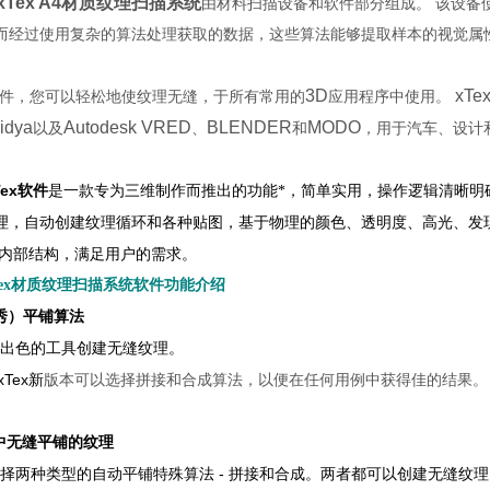
D xTex A4材质纹理扫描系统
由材料扫描设备和软件部分组成。 该设备
而经过使用复杂的算法处理获取的数据，这些算法能够提取样本的视觉属
3D
xTe
件，您可以轻松地使纹理无缝，于所有常用的
应用程序中使用。
idya
Autodesk VRED
BLENDER
MODO
以及
、
和
，用于汽车、设计
xTex软件
是一款专为三维制作而推出的功能*，简单实用，操作逻辑清晰明
理，自动创建纹理循环和各种贴图，基于物理的颜色、透明度、高光、发
内部结构，满足用户的需求。
 xTex材质纹理扫描系统
软件功能介绍
（秀）平铺算法
出色的工具创建无缝纹理。
xTex
佳的结果。
新
版本可以选择拼接和合成算法，以便在任何用例中获得
中无缝平铺的纹理
-
择两种类型的自动平铺特殊算法
拼接和合成。两者都可以创建无缝纹理