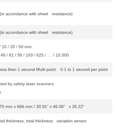
in accordance with sheet resistance)
in accordance with sheet resistance)
 / 10 / 20 / 50 mm
 49 / 81 / 99 / 169 / 625 / .... / 10,000
less then 1 second Multi point: 0.1 to 1 second per point
ted by safety laser scanners
m
70 mm x 666 mm / 30.91“ x 46.06“ x 26.22“
etal thickness, total thickness variation sensor