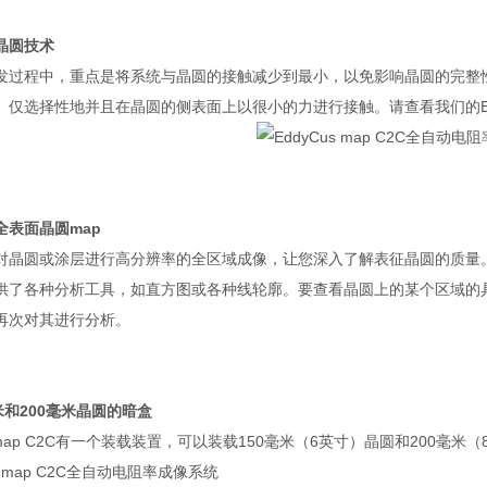
晶圆技术
发过程中，重点是将系统与晶圆的接触减少到最小，以免影响晶圆的完整
。仅选择性地并且在晶圆的侧表面上以很小的力进行接触。请查看我们的
全表面晶圆
map
对晶圆或涂层进行高分辨率的全区域成像，让您深入了解表征晶圆的质量
供了各种分析工具，如直方图或各种线轮廓。要查看晶圆上的某个区域的
再次对其进行分析。
米和
200
毫米晶圆的暗盒
map C2C
有一个装载装置，可以装载
150
毫米（
6
英寸）晶圆和
200
毫米（