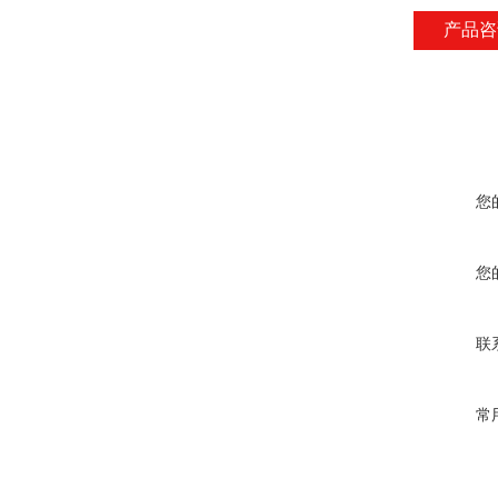
产品咨
您
您
联
常