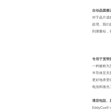
自动晶圆搬
对于晶片成
处理。我们
到测量站，
专用于宽带
一种被称为
半导体至关
更好地承受
电池和激光
薄层电阻、
EddyCus® 