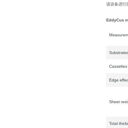
该设备进行
EddyCus
Measureme
Substrate
Cassettes
Edge effec
Sheet res
Total thi