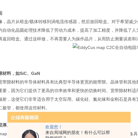
运
像，晶片从暗盒
/
载体转移到涡电流传感器，然后放回暗盒。对于希望减少
的自动化晶圆处理技术降低了劳动力成本，提高了加工精度，并降低了人
再返回暗盒。通过这样做，不再需要人为操作晶片，从而防止测量误差和
隙材料，如
SiC
、
GaN
宽带隙材料的半导体材料具有比典型半导体更宽的能带隙。晶体管和其他
重要，因为它们提供了更高的功率效率和更快的切换时间。宽带隙材料适
辐射，这使它们非常适合用于太空应用。碳化硅、氮化镓和金刚石是具有
二极管，都使用这些材料。
层厚度和电阻率测量
欢迎您！
来自局域网的朋友！有什么可以帮
map C2C
能够确定薄膜的薄层电阻和厚度以及晶片衬底的电阻。该设备具
助您的吗？