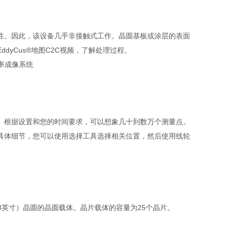
性。因此，该设备几乎非接触式工作。晶圆基板或涂层的表面
EddyCus®
地图
C2C
视频，了解处理过程。
。根据设置和您的时间要求，可以想象几十到数万个测量点。
具体细节，您可以使用选择工具选择相关位置，然后使用线轮
8
英寸）晶圆的晶圆载体。晶片载体的容量为
25
个晶片。