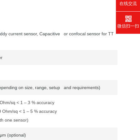
在线交流
微信扫一扫
ddy current sensor, Capacitive or confocal sensor for TT
er
pending on size, range, setup and requirements)
 Ohm/sq < 1 – 3 % accuracy
0 Ohm/sq < 1 – 5 % accuracy
th one sensor)
μm (optional)