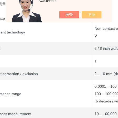
测量。
 map C2C全自动电阻率成像系统
技术参数
Non-contact e
nt technology
V
s
6 / 8 inch waf
1
t correction / exclusion
2 – 10 mm (de
0.0001 – 100
istance range
100 – 100,00
(6 decades wi
ckness measurement
10 – 100,000 