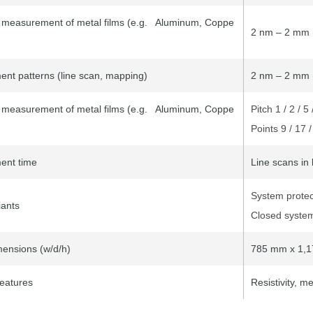
 measurement of metal films (e.g. Aluminum, Coppe
2 nm – 2 mm (
nt patterns (line scan, mapping)
2 nm – 2 mm (
 measurement of metal films (e.g. Aluminum, Coppe
Pitch 1 / 2 / 5
Points 9 / 17 /
ent time
Line scans in 
System protec
iants
Closed syste
mensions (w/d/h)
785 mm x 1,1
features
Resistivity, m