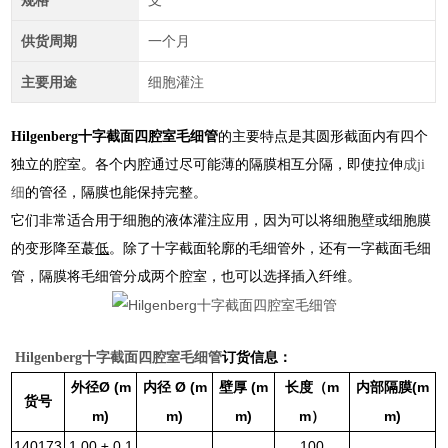
规格
支
供货周期
一个月
主要用途
细胞灌注
Hilgenberg十字截面四腔室毛细管
的主要特点是其圆形截面内有四个
独立的腔室。各个内腔通过尽可能薄的隔膜相互分隔，即使拉伸
成ji
细
的
管径，隔膜也能保持完整。
它们非常适合用于细胞的液体灌注应用，因为可以将细胞壁或细胞膜
的变形降至蕞
低
。除了十字截面轮廓的毛细管外，还有一字截面毛细
管，隔膜将毛细管分成两个腔室，也可以选择插入纤维。
订货信息：
Hilgenberg十字截面四腔室毛细管
Ø (m
Ø (m
(m
m
(m
外径
内径
壁厚
长度（
内部隔膜
货号
m)
m)
m)
m
m)
）
140173
1.00 ± 0.1
100